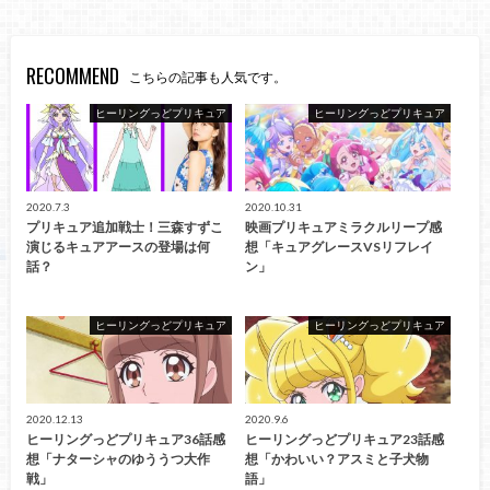
RECOMMEND
こちらの記事も人気です。
ヒーリングっどプリキュア
ヒーリングっどプリキュア
2020.7.3
2020.10.31
プリキュア追加戦士！三森すずこ
映画プリキュアミラクルリープ感
演じるキュアアースの登場は何
想「キュアグレースVSリフレイ
話？
ン」
ヒーリングっどプリキュア
ヒーリングっどプリキュア
2020.12.13
2020.9.6
ヒーリングっどプリキュア36話感
ヒーリングっどプリキュア23話感
想「ナターシャのゆううつ大作
想「かわいい？アスミと子犬物
戦」
語」