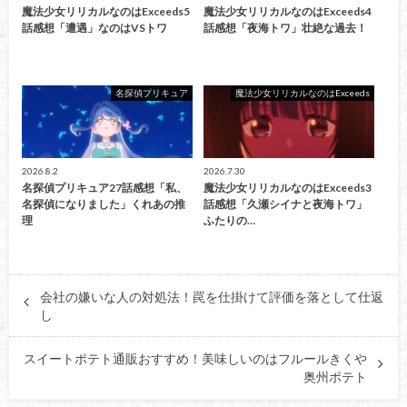
魔法少女リリカルなのはExceeds5
魔法少女リリカルなのはExceeds4
話感想「遭遇」なのはVSトワ
話感想「夜海トワ」壮絶な過去！
名探偵プリキュア
魔法少女リリカルなのはExceeds
2026.8.2
2026.7.30
名探偵プリキュア27話感想「私、
魔法少女リリカルなのはExceeds3
名探偵になりました」くれあの推
話感想「久瀬シイナと夜海トワ」
理
ふたりの…
会社の嫌いな人の対処法！罠を仕掛けて評価を落として仕返
し
スイートポテト通販おすすめ！美味しいのはフルールきくや
奥州ポテト