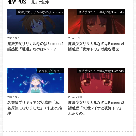
NEW POST
最新の記事
魔法少女リリカルなのはExceeds
魔法少女リリカルなのはExceeds
2026.8.6
2026.8.3
魔法少女リリカルなのはExceeds5
魔法少女リリカルなのはExceeds4
話感想「遭遇」なのはVSトワ
話感想「夜海トワ」壮絶な過去！
名探偵プリキュア
魔法少女リリカルなのはExceeds
2026.8.2
2026.7.30
名探偵プリキュア27話感想「私、
魔法少女リリカルなのはExceeds3
名探偵になりました」くれあの推
話感想「久瀬シイナと夜海トワ」
理
ふたりの…