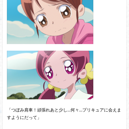
「つぼみ肩車！頑張れあと少し…何々…プリキュアに会えま
すようにだって」