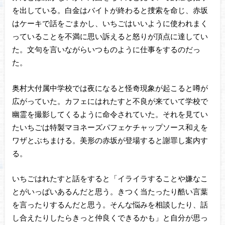
を出している。白金はバイトが終わると捜索を命じ、赤坂
はケーキで話をごまかし、いちごはいいように使われまく
っていることを不満に思い訴えると怒りが頂点に達してい
た。文句を言いながらいつものように仕事をするのだっ
た。
奥村大付属中学校では夜になると怪奇現象が起こると噂が
広がっていた。カフェにはれたすと不良が来ていて学校で
幽霊を撮影してくるように命令されていた。それを見てい
たいちごは特製マヨネーズパフェケチャップソース和えを
ワザとぶちまける。美形の赤坂が登場すると謝罪し案内す
る。
いちごはれたすと話をすると「イライラすることや嫌なこ
とがいっぱいあるんだと思う。きつく当たったり酷い言葉
を言ったりするんだと思う。そんな悩みを相談したり、話
し合えたりしたらきっと仲良くできるかも」と自分が思っ