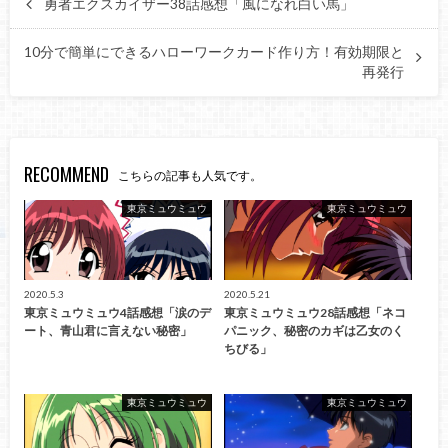
勇者エクスカイザー38話感想「風になれ白い馬」
10分で簡単にできるハローワークカード作り方！有効期限と
再発行
RECOMMEND
こちらの記事も人気です。
東京ミュウミュウ
東京ミュウミュウ
2020.5.3
2020.5.21
東京ミュウミュウ4話感想「涙のデ
東京ミュウミュウ28話感想「ネコ
ート、青山君に言えない秘密」
パニック、秘密のカギは乙女のく
ちびる」
東京ミュウミュウ
東京ミュウミュウ