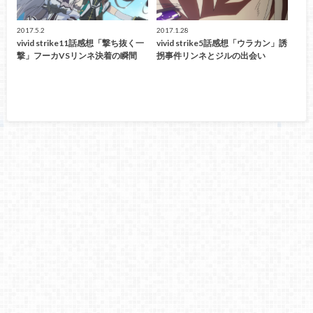
2017.5.2
2017.1.28
vivid strike11話感想「撃ち抜く一
vivid strike5話感想「ウラカン」誘
撃」フーカVSリンネ決着の瞬間
拐事件リンネとジルの出会い