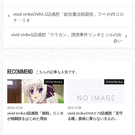
vivid strikeOVA5.5話感想「総合魔法戦競技」フーカVSコロ
ナ・リオ
vivid strike5話感想「ウラカン」誘拐事件リンネとジルの出
会い
RECOMMEND
こちらの記事も人気です。
ViVid Strike
ViVid Strike
2016.12.26
2017.2.28
vivid strike3話感想「挑戦」リンネ
vivid strikeOVA5.75話感想「見守
が格闘技をはじめた理由
る瞳」挑発に乗らない大人の…