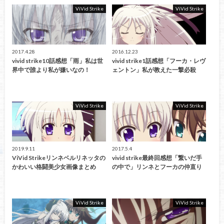
ViVid Strike
ViVid Strike
2017.4.28
2016.12.23
vivid strike10話感想「雨」私は世
vivid strike1話感想「フーカ・レヴ
界中で誰より私が嫌いなの！
ェントン」私が教えた一撃必殺
ViVid Strike
ViVid Strike
2019.9.11
2017.5.4
ViVid Strikeリンネベルリネッタの
vivid strike最終回感想「繋いだ手
かわいい格闘美少女画像まとめ
の中で」リンネとフーカの仲直り
ViVid Strike
ViVid Strike