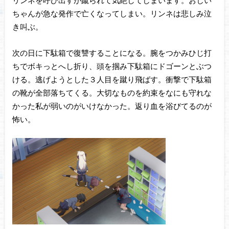
リンネを呼び出すが蹴られて気絶してしまいます。おじい
ちゃんが急な発作で亡くなってしまい。リンネは悲しみ泣
き叫ぶ。
次の日に下駄箱で復讐することになる。腕をつかみひじ打
ちでボキっとへし折り、頭を掴み下駄箱にドゴーンとぶつ
ける。逃げようとした３人目を蹴り飛ばす。衝撃で下駄箱
の靴が全部落ちてくる。大切なものを約束をなにも守れな
かった私が弱いのがいけなかった。返り血を浴びてるのが
怖い。