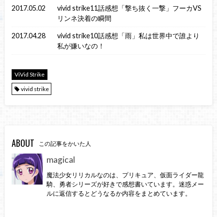
2017.05.02
vivid strike11話感想「撃ち抜く一撃」フーカVS
リンネ決着の瞬間
2017.04.28
vivid strike10話感想「雨」私は世界中で誰より
私が嫌いなの！
ViVid Strike
vivid strike
ABOUT
この記事をかいた人
magical
魔法少女リリカルなのは、プリキュア、仮面ライダー龍
騎、勇者シリーズが好きで感想書いています。迷惑メー
ルに返信するとどうなるか内容をまとめています。