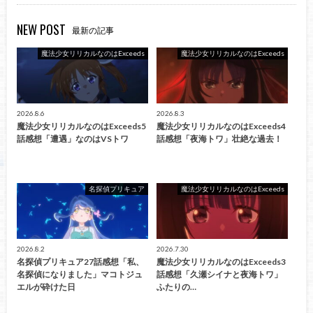
NEW POST
最新の記事
魔法少女リリカルなのはExceeds
魔法少女リリカルなのはExceeds
2026.8.6
2026.8.3
魔法少女リリカルなのはExceeds5
魔法少女リリカルなのはExceeds4
話感想「遭遇」なのはVSトワ
話感想「夜海トワ」壮絶な過去！
名探偵プリキュア
魔法少女リリカルなのはExceeds
2026.8.2
2026.7.30
名探偵プリキュア27話感想「私、
魔法少女リリカルなのはExceeds3
名探偵になりました」マコトジュ
話感想「久瀬シイナと夜海トワ」
エルが砕けた日
ふたりの…